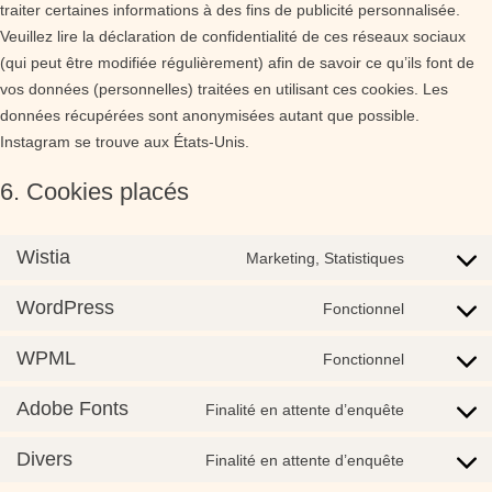
traiter certaines informations à des fins de publicité personnalisée.
Veuillez lire la déclaration de confidentialité de ces réseaux sociaux
(qui peut être modifiée régulièrement) afin de savoir ce qu’ils font de
vos données (personnelles) traitées en utilisant ces cookies. Les
données récupérées sont anonymisées autant que possible.
Instagram se trouve aux États-Unis.
6. Cookies placés
Wistia
Marketing, Statistiques
Consent
to
WordPress
Fonctionnel
Consent
service
to
wistia
WPML
Fonctionnel
Consent
service
to
wordpress
Adobe Fonts
Finalité en attente d’enquête
Consent
service
to
wpml
Divers
Finalité en attente d’enquête
Consent
service