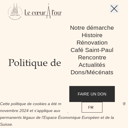
Skip to content
Menu 
Menu mobile
Notre démarche
Histoire
Rénovation
Café Saint-Paul
Rencontre
Politique de cookies (UE)
Actualités
Dons/Mécénats
FAIRE UN DON
Cette politique de cookies a été mise à jour pour la dernière fois le 28
FR
novembre 2024 et s’applique aux citoyens et aux résidents
permanents légaux de l’Espace Économique Européen et de la
Suisse.